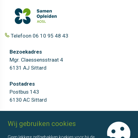
Telefoon 06 10 95 48 43
Bezoekadres
Mgr. Claessensstraat 4
6131 AJ Sittard
Postadres
Postbus 143
6130 AC Sittard
AOSL
Agenda
Wij gebruiken cookies
Over ons
Overzicht
Geen lekkere zelfgebakken koekjes voor bij de
Onze partners
Bijeenkomsten