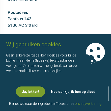
Postadres
Postbus 143
6130 AC Sittard
AOSL
Agenda
Wij gebruiken cookies
Over ons
Overzicht
Geen lekkere zelfgebakken koekjes voor bij de
Onze partners
Bijeenkomsten
koffie, maar kleine (tijdelijke) tekstbestanden
Wie doet wat?
Kenniskringen
voor je pc. Zo maken we het gebruik van onze
Ons team
website makkelijker en persoonlijker.
Ervaringen
Ja, lekker!
Nee dankje, ik ben op dieet
© 2026
AOSL - Ontwerp en Realisatie
www.advacom.nl
•
Privacy
Statement
Benieuwd naar de ingrediënten? Lees onze
privacyverklaring
.