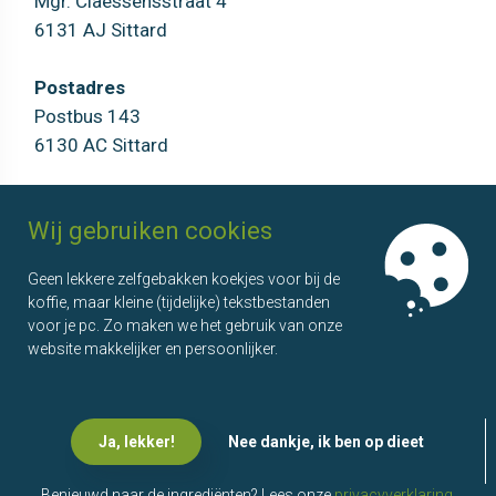
Mgr. Claessensstraat 4
6131 AJ Sittard
Postadres
Postbus 143
6130 AC Sittard
AOSL
Agenda
Wij gebruiken cookies
Over ons
Overzicht
Geen lekkere zelfgebakken koekjes voor bij de
Onze partners
Bijeenkomsten
koffie, maar kleine (tijdelijke) tekstbestanden
Wie doet wat?
Kenniskringen
voor je pc. Zo maken we het gebruik van onze
Ons team
website makkelijker en persoonlijker.
Ervaringen
Ja, lekker!
Nee dankje, ik ben op dieet
© 2026
AOSL - Ontwerp en Realisatie
www.advacom.nl
•
Privacy
Statement
Benieuwd naar de ingrediënten? Lees onze
privacyverklaring
.