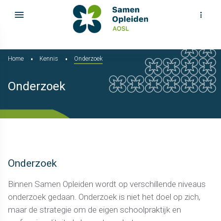
Home
Kennis
Onderzoek
Onderzoek
Onderzoek
Binnen Samen Opleiden wordt op verschillende niveaus
onderzoek gedaan. Onderzoek is niet het doel op zich,
maar de strategie om de eigen schoolpraktijk en