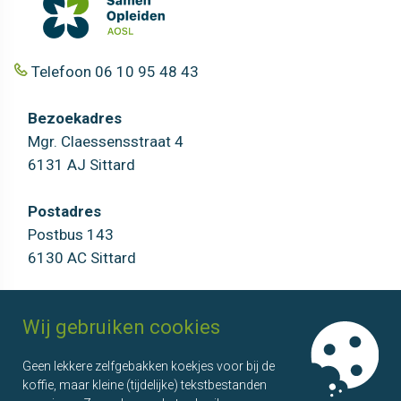
Telefoon 06 10 95 48 43
Bezoekadres
Mgr. Claessensstraat 4
6131 AJ Sittard
Postadres
Postbus 143
6130 AC Sittard
AOSL
Agenda
Wij gebruiken cookies
Over ons
Overzicht
Geen lekkere zelfgebakken koekjes voor bij de
Onze partners
Bijeenkomsten
koffie, maar kleine (tijdelijke) tekstbestanden
Wie doet wat?
Kenniskringen