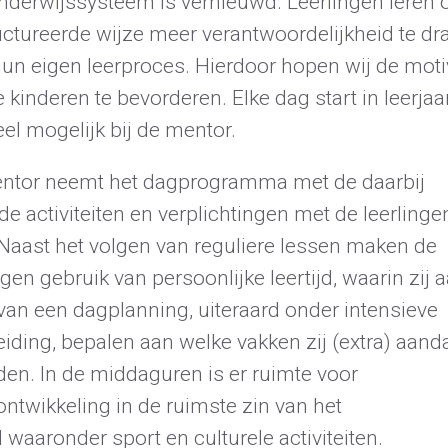
nderwijssysteem is vernieuwd. Leerlingen leren 
uctureerde wijze meer verantwoordelijkheid te dr
hun eigen leerproces. Hierdoor hopen wij de moti
 kinderen te bevorderen. Elke dag start in leerjaa
el mogelijk bij de mentor.
ntor neemt het dagprogramma met de daarbij
e activiteiten en verplichtingen met de leerlinge
 Naast het volgen van reguliere lessen maken de
ngen gebruik van persoonlijke leertijd, waarin zij 
van een dagplanning, uiteraard onder intensieve
iding, bepalen aan welke vakken zij (extra) aand
den. In de middaguren is er ruimte voor
ontwikkeling in de ruimste zin van het
waaronder sport en culturele activiteiten.