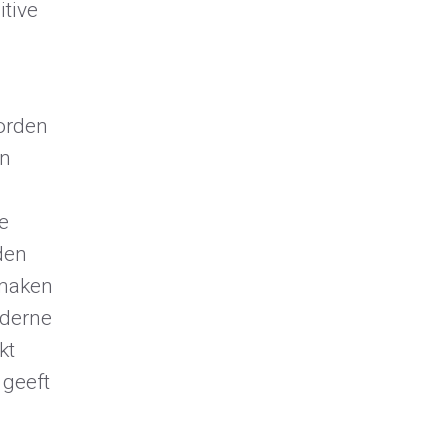
tive
orden
en
e
den
 maken
oderne
kt
 geeft