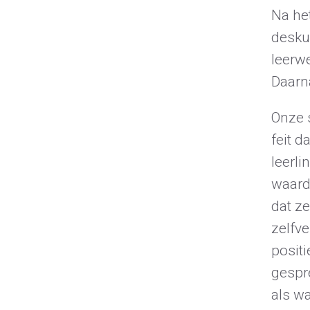
Na het
desku
leerw
Daarna
Onze 
feit 
leerl
waardo
dat z
zelfv
posit
gespr
als wa