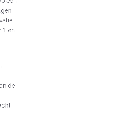
op een
agen
vatie
r 1 en
n
aan de
acht