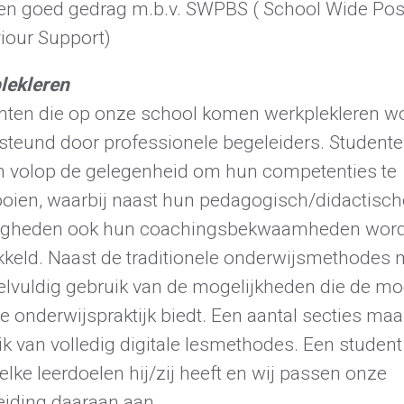
en goed gedrag m.b.v. SWPBS ( School Wide Posi
iour Support)
lekleren
nten die op onze school komen werkplekleren w
steund door professionele begeleiders. Student
en volop de gelegenheid om hun competenties te
ooien, waarbij naast hun pedagogisch/didactisch
igheden ook hun coachingsbekwaamheden wor
kkeld. Naast de traditionele onderwijsmethodes
eelvuldig gebruik van de mogelijkheden die de m
le onderwijspraktijk biedt. Een aantal secties maa
k van volledig digitale lesmethodes. Een student
lke leerdoelen hij/zij heeft en wij passen onze
eiding daaraan aan.