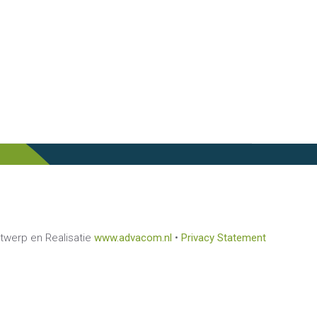
twerp en Realisatie
www.advacom.nl
•
Privacy Statement