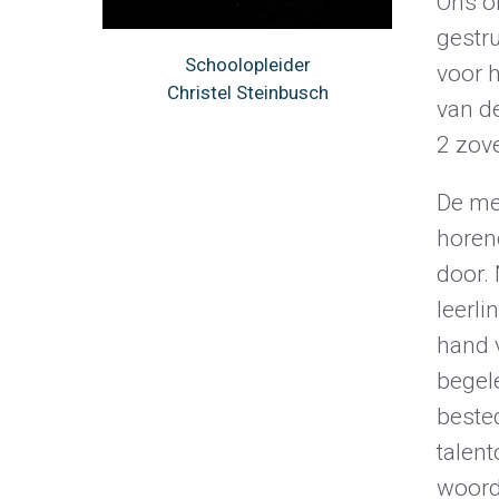
Ons o
gestr
Schoolopleider
voor 
Christel Steinbusch
van de
2 zove
De me
horend
door.
leerli
hand 
begele
beste
talent
woord 