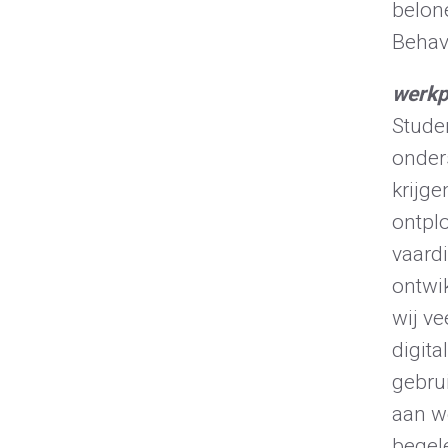
belon
Behav
werkp
Stude
onder
krijg
ontpl
vaard
ontwi
wij v
digita
gebrui
aan we
begel