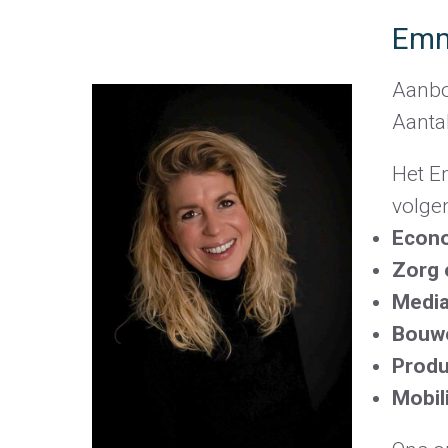
Emm
Aanbo
Aantal
Het E
volgen
Econ
Zorg 
Media
Bouwe
Produ
Mobil