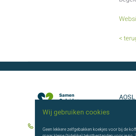
Websi
< teru
AOSL
Wij gebruiken cookies
Over o
Onze p
Telefoon 06 10 95 48 43
Geen lekkere zelfgebakken koekjes voor bij de koff
maar kleine (tijdelijke) tekstbestanden voor je pc.