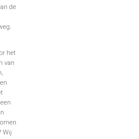
van de
weg.
or het
en van
n,
ben
t
 een
in
 komen
? Wij