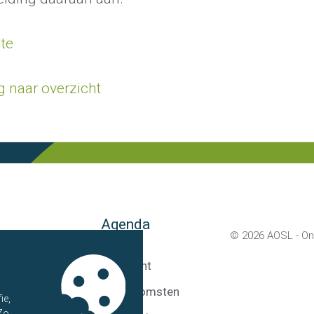
te
g naar overzicht
Agenda
© 2026
AOSL - On
ns
Overzicht
artners
Bijeenkomsten
ie,
 Zo