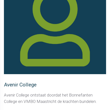
Avenir College
Avenir College ontstaat doordat het Bonnefanten
College en VMBO Maastricht de krachten bundelen.