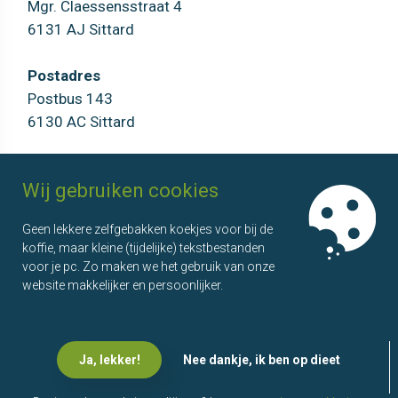
Mgr. Claessensstraat 4
6131 AJ Sittard
Postadres
Postbus 143
6130 AC Sittard
AOSL
Agenda
Wij gebruiken cookies
Over ons
Overzicht
Geen lekkere zelfgebakken koekjes voor bij de
Onze partners
Bijeenkomsten
koffie, maar kleine (tijdelijke) tekstbestanden
Wie doet wat?
Kenniskringen
voor je pc. Zo maken we het gebruik van onze
Ons team
website makkelijker en persoonlijker.
Ervaringen
Ja, lekker!
Nee dankje, ik ben op dieet
© 2026
AOSL - Ontwerp en Realisatie
www.advacom.nl
•
Privacy
Statement