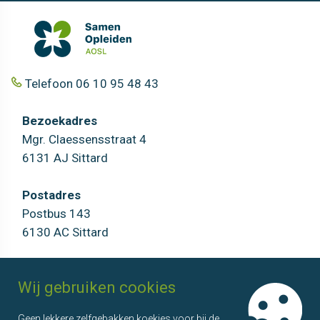
Telefoon 06 10 95 48 43
Bezoekadres
Mgr. Claessensstraat 4
6131 AJ Sittard
Postadres
Postbus 143
6130 AC Sittard
AOSL
Agenda
Wij gebruiken cookies
Over ons
Overzicht
Geen lekkere zelfgebakken koekjes voor bij de